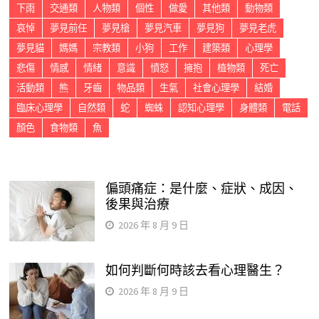
下雨
交通類
人物類
個性
做愛
其他類
動物類
哀悼
夢見前任
夢見槍
夢見汽車
夢見狗
夢見老虎
夢見貓
媽媽
宗教類
小狗
工作
建築類
心理學
悲傷
情感
情緒
意識
憤怒
擁抱
植物類
死亡
活動類
熊
牙齒
物品類
生氣
社會心理學
結婚
臨床心理學
自然類
蛇
蜘蛛
認知心理學
身體類
電話
顏色
食物類
魚
偏頭痛症：是什麼、症狀、成因、
後果與治療
2026 年 8 月 9 日
如何判斷何時該去看心理醫生？
2026 年 8 月 9 日