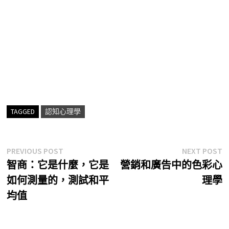
TAGGED
認知心理學
文
Previous
N
PREVIOUS POST
NEXT POST
post:
p
智商：它是什麼，它是
營銷和廣告中的色彩心
章
如何測量的，測試和平
理學
導
均值
覽