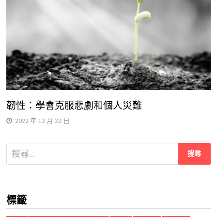
韌性：學會克服悲劇和個人災難
2022 年 12 月 22 日
搜
尋
關
鍵
標籤
字: