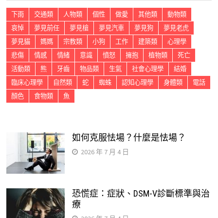
下雨
交通類
人物類
個性
做愛
其他類
動物類
哀悼
夢見前任
夢見槍
夢見汽車
夢見狗
夢見老虎
夢見貓
媽媽
宗教類
小狗
工作
建築類
心理學
悲傷
情感
情緒
意識
憤怒
擁抱
植物類
死亡
活動類
熊
牙齒
物品類
生氣
社會心理學
結婚
臨床心理學
自然類
蛇
蜘蛛
認知心理學
身體類
電話
顏色
食物類
魚
如何克服怯場？什麼是怯場？
2026 年 7 月 4 日
恐慌症：症狀、DSM-V診斷標準與治
療