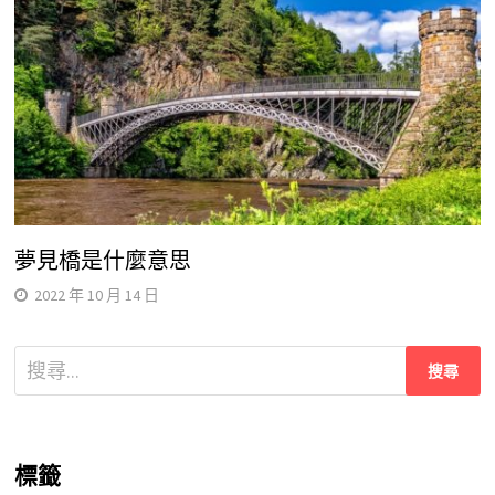
夢見橋是什麼意思
2022 年 10 月 14 日
搜
尋
關
鍵
標籤
字: