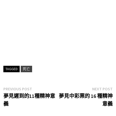
TAGGED
死亡
文
Previous
N
PREVIOUS POST
NEXT POST
post:
p
夢見遲到的11種精神意
夢見中彩票的 16 種精神
章
義
意義
導