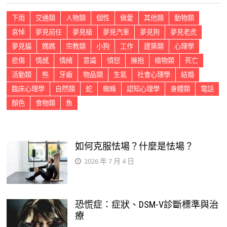
下雨
交通類
人物類
個性
做愛
其他類
動物類
哀悼
夢見前任
夢見槍
夢見汽車
夢見狗
夢見老虎
夢見貓
媽媽
宗教類
小狗
工作
建築類
心理學
悲傷
情感
情緒
意識
憤怒
擁抱
植物類
死亡
活動類
熊
牙齒
物品類
生氣
社會心理學
結婚
臨床心理學
自然類
蛇
蜘蛛
認知心理學
身體類
電話
顏色
食物類
魚
如何克服怯場？什麼是怯場？
2026 年 7 月 4 日
恐慌症：症狀、DSM-V診斷標準與治
療