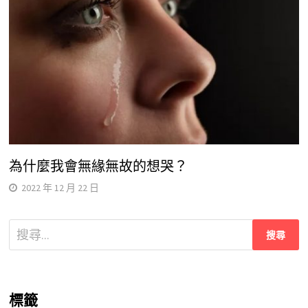
為什麼我會無緣無故的想哭？
2022 年 12 月 22 日
搜
尋
關
鍵
標籤
字: