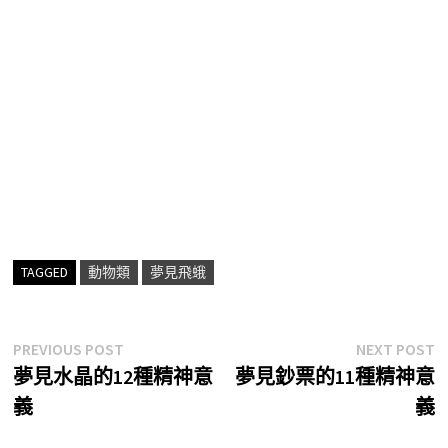
TAGGED
動物類
夢見飛蛾
文
Previous
N
PREVIOUS POST
NEXT POST
post:
p
夢見水晶的12種精神意
夢見鈔票的11種精神意
章
義
義
導