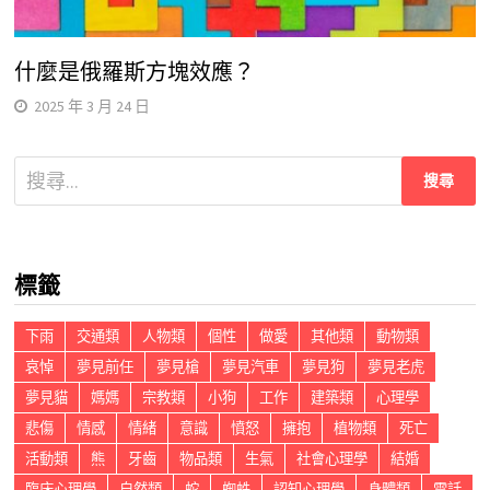
什麼是俄羅斯方塊效應？
2025 年 3 月 24 日
搜
尋
關
鍵
標籤
字:
下雨
交通類
人物類
個性
做愛
其他類
動物類
哀悼
夢見前任
夢見槍
夢見汽車
夢見狗
夢見老虎
夢見貓
媽媽
宗教類
小狗
工作
建築類
心理學
悲傷
情感
情緒
意識
憤怒
擁抱
植物類
死亡
活動類
熊
牙齒
物品類
生氣
社會心理學
結婚
臨床心理學
自然類
蛇
蜘蛛
認知心理學
身體類
電話