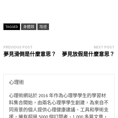
TAGGED
身體類
陰道
文
Previous
N
PREVIOUS POST
NEXT POST
post:
p
夢見滑倒是什麼意思？
夢見放假是什麼意思？
章
導
覽
心理術
心理術網站於 2016 年作為心理學學生的學習材
料集合開始，由兩名心理學學生創建，為來自不
同背景的個人提供心理健康建議、工具和學術支
援，擁有超過 5000 個訂閱者、1,000 多篇文章，