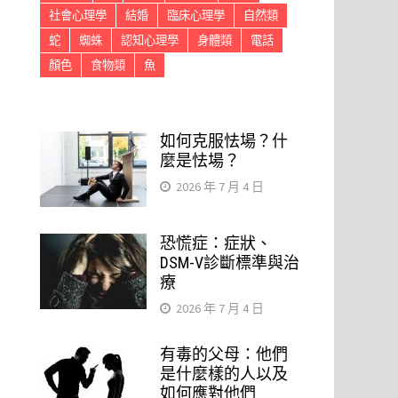
社會心理學
結婚
臨床心理學
自然類
蛇
蜘蛛
認知心理學
身體類
電話
顏色
食物類
魚
如何克服怯場？什
麼是怯場？
2026 年 7 月 4 日
恐慌症：症狀、
DSM-V診斷標準與治
療
2026 年 7 月 4 日
有毒的父母：他們
是什麼樣的人以及
如何應對他們