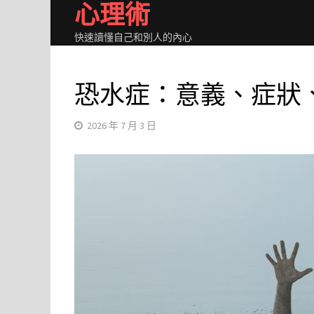
心理術
Skip
to
快速讀懂自己和別人的內心
content
恐水症：意義、症狀
2026 年 7 月 3 日