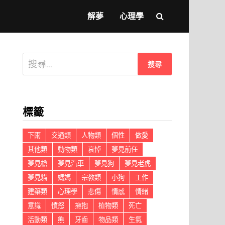
解夢
心理學
搜
尋
關
鍵
標籤
字:
下雨
交通類
人物類
個性
做愛
其他類
動物類
哀悼
夢見前任
夢見槍
夢見汽車
夢見狗
夢見老虎
夢見貓
媽媽
宗教類
小狗
工作
建築類
心理學
悲傷
情感
情緒
意識
憤怒
擁抱
植物類
死亡
活動類
熊
牙齒
物品類
生氣