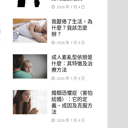
2026 年 7 月 4 日
我厭倦了生活，為
表
什麼？我該怎麼
因
辦？
章
2026 年 7 月 4 日
成人紊亂型依戀是
什麼：其特徵及治
療方法
2026 年 7 月 4 日
婚姻恐懼症（害怕
結婚）：它的定
義、成因及克服方
法
2026 年 7 月 4 日