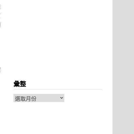
避
質
顯
懼
彙整
彙
整