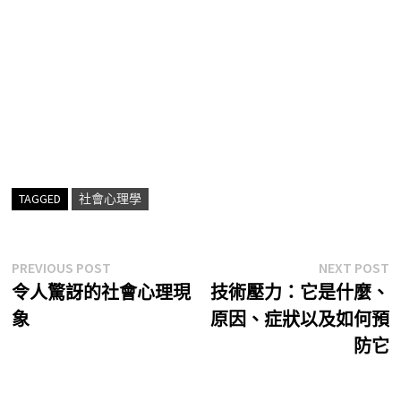
TAGGED
社會心理學
文
Previous
N
PREVIOUS POST
NEXT POST
post:
p
令人驚訝的社會心理現
技術壓力：它是什麼、
章
象
原因、症狀以及如何預
導
防它
覽