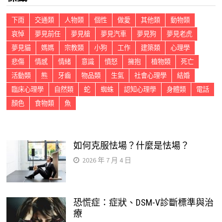
下雨
交通類
人物類
個性
做愛
其他類
動物類
哀悼
夢見前任
夢見槍
夢見汽車
夢見狗
夢見老虎
夢見貓
媽媽
宗教類
小狗
工作
建築類
心理學
悲傷
情感
情緒
意識
憤怒
擁抱
植物類
死亡
活動類
熊
牙齒
物品類
生氣
社會心理學
結婚
臨床心理學
自然類
蛇
蜘蛛
認知心理學
身體類
電話
顏色
食物類
魚
如何克服怯場？什麼是怯場？
2026 年 7 月 4 日
恐慌症：症狀、DSM-V診斷標準與治
療