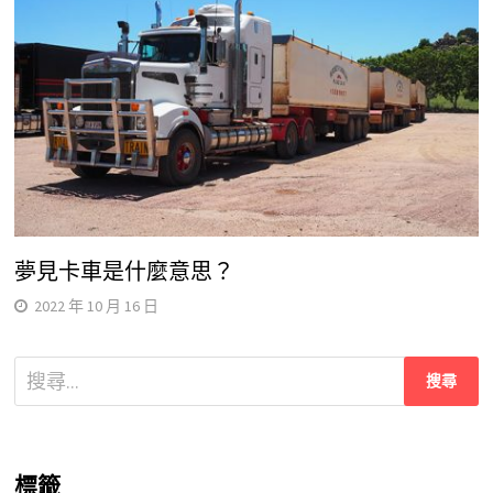
夢見卡車是什麼意思？
2022 年 10 月 16 日
搜
尋
關
鍵
標籤
字: