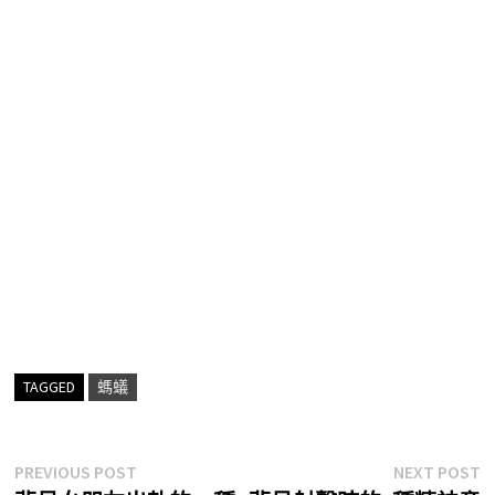
TAGGED
螞蟻
文
Previous
N
PREVIOUS POST
NEXT POST