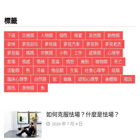
關
鍵
標籤
字:
下雨
交通類
人物類
個性
做愛
其他類
動物類
哀悼
夢見前任
夢見槍
夢見汽車
夢見狗
夢見老虎
夢見貓
媽媽
宗教類
小狗
工作
建築類
心理學
悲傷
情感
情緒
意識
憤怒
擁抱
植物類
死亡
活動類
熊
牙齒
物品類
生氣
社會心理學
結婚
臨床心理學
自然類
蛇
蜘蛛
認知心理學
身體類
電話
顏色
食物類
魚
如何克服怯場？什麼是怯場？
2026 年 7 月 4 日