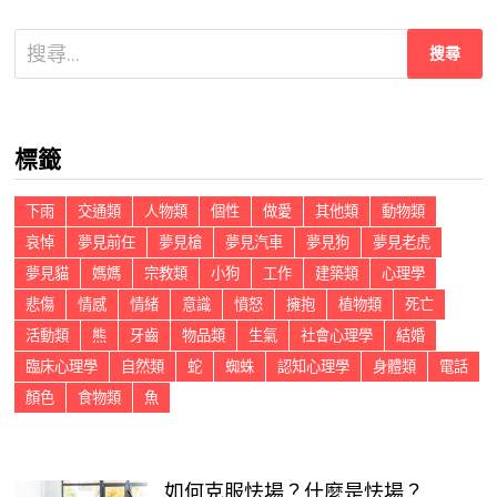
搜
尋
關
鍵
標籤
字:
下雨
交通類
人物類
個性
做愛
其他類
動物類
哀悼
夢見前任
夢見槍
夢見汽車
夢見狗
夢見老虎
夢見貓
媽媽
宗教類
小狗
工作
建築類
心理學
悲傷
情感
情緒
意識
憤怒
擁抱
植物類
死亡
活動類
熊
牙齒
物品類
生氣
社會心理學
結婚
臨床心理學
自然類
蛇
蜘蛛
認知心理學
身體類
電話
顏色
食物類
魚
如何克服怯場？什麼是怯場？