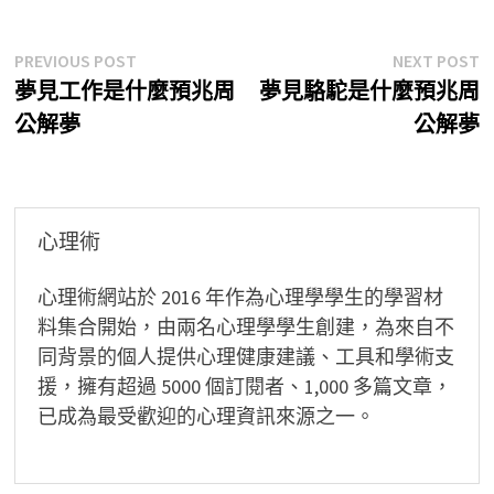
文
Previous
N
PREVIOUS POST
NEXT POST
post:
p
夢見工作是什麼預兆周
夢見駱駝是什麼預兆周
章
公解夢
公解夢
導
覽
心理術
心理術網站於 2016 年作為心理學學生的學習材
料集合開始，由兩名心理學學生創建，為來自不
同背景的個人提供心理健康建議、工具和學術支
援，擁有超過 5000 個訂閱者、1,000 多篇文章，
已成為最受歡迎的心理資訊來源之一。