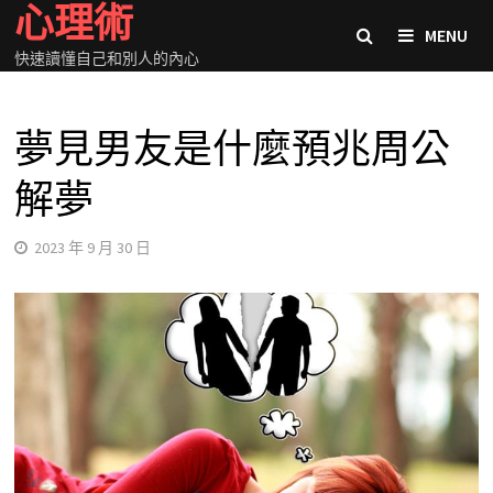
心理術
Skip
MENU
to
快速讀懂自己和別人的內心
content
夢見男友是什麼預兆周公
解夢
2023 年 9 月 30 日