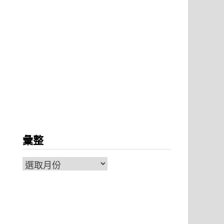
彙整
彙
整