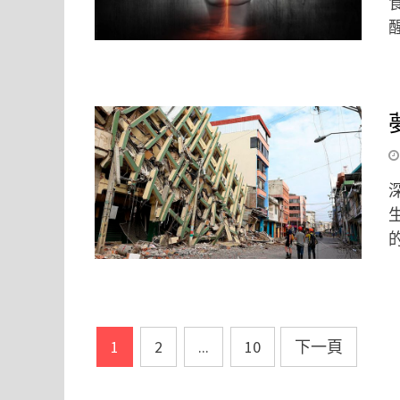
文
1
2
...
10
下一頁
章