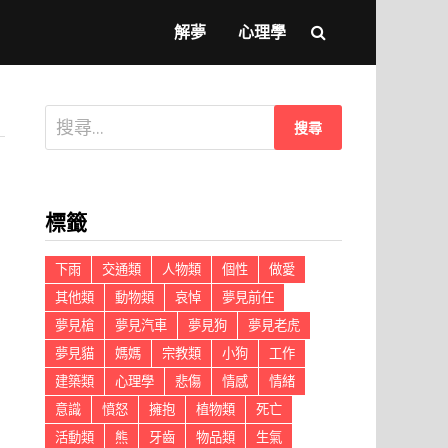
解夢
心理學
搜
尋
關
鍵
標籤
字:
下雨
交通類
人物類
個性
做愛
其他類
動物類
哀悼
夢見前任
夢見槍
夢見汽車
夢見狗
夢見老虎
夢見貓
媽媽
宗教類
小狗
工作
建築類
心理學
悲傷
情感
情緒
意識
憤怒
擁抱
植物類
死亡
活動類
熊
牙齒
物品類
生氣