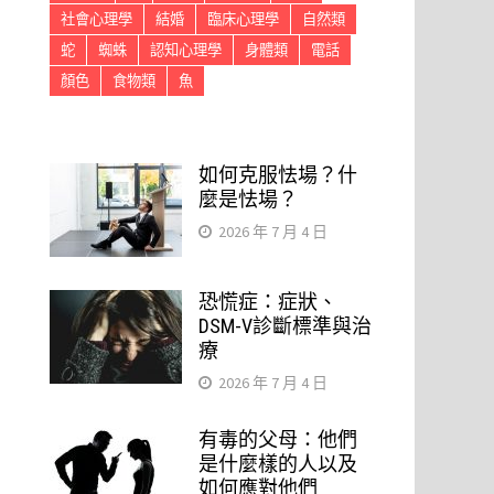
社會心理學
結婚
臨床心理學
自然類
蛇
蜘蛛
認知心理學
身體類
電話
顏色
食物類
魚
如何克服怯場？什
麼是怯場？
2026 年 7 月 4 日
恐慌症：症狀、
DSM-V診斷標準與治
療
2026 年 7 月 4 日
有毒的父母：他們
是什麼樣的人以及
如何應對他們