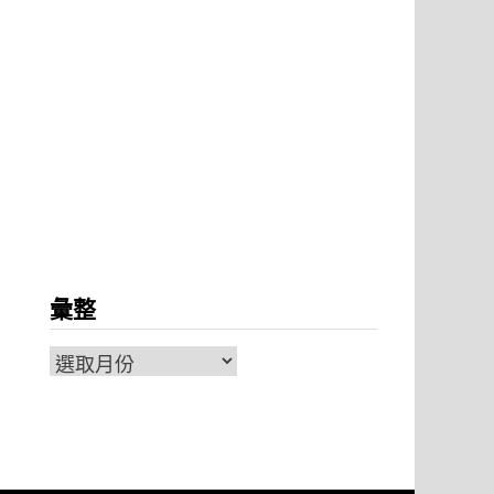
彙整
彙
整