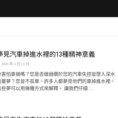
夢見汽車掉進水裡的13種精神意義
2025 年 2 月 13 日
你害怕車禍嗎？您是否做過關於您的汽車失控並墜入深水
的噩夢？您並不孤單。許多人都夢見他們的車掉進水裡。
這些夢可以用幾種方式來解釋。 讓我們仔細 …