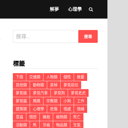
解夢
心理學
搜
尋
關
鍵
標籤
字:
下雨
交通類
人物類
個性
做愛
其他類
動物類
哀悼
夢見前任
夢見槍
夢見汽車
夢見狗
夢見老虎
夢見貓
媽媽
宗教類
小狗
工作
建築類
心理學
悲傷
情感
情緒
意識
憤怒
擁抱
植物類
死亡
活動類
熊
牙齒
物品類
生氣