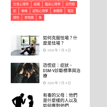
社會心理學
結婚
臨床心理學
自然類
蛇
蜘蛛
認知心理學
身體類
電話
顏色
食物類
魚
如何克服怯場？什
麼是怯場？
2026 年 7 月 4 日
恐慌症：症狀、
DSM-V診斷標準與治
療
2026 年 7 月 4 日
有毒的父母：他們
是什麼樣的人以及
如何應對他們