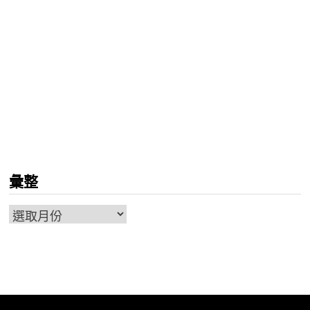
彙整
彙
整