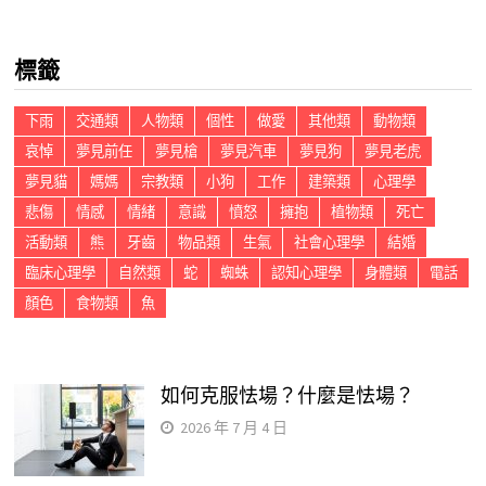
關
鍵
標籤
字:
下雨
交通類
人物類
個性
做愛
其他類
動物類
哀悼
夢見前任
夢見槍
夢見汽車
夢見狗
夢見老虎
夢見貓
媽媽
宗教類
小狗
工作
建築類
心理學
悲傷
情感
情緒
意識
憤怒
擁抱
植物類
死亡
活動類
熊
牙齒
物品類
生氣
社會心理學
結婚
臨床心理學
自然類
蛇
蜘蛛
認知心理學
身體類
電話
顏色
食物類
魚
如何克服怯場？什麼是怯場？
2026 年 7 月 4 日