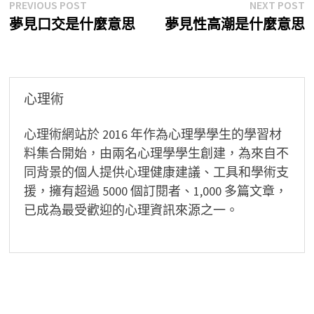
文
Previous
N
PREVIOUS POST
NEXT POST
post:
p
夢見口交是什麼意思
夢見性高潮是什麼意思
章
導
覽
心理術
心理術網站於 2016 年作為心理學學生的學習材
料集合開始，由兩名心理學學生創建，為來自不
同背景的個人提供心理健康建議、工具和學術支
援，擁有超過 5000 個訂閱者、1,000 多篇文章，
已成為最受歡迎的心理資訊來源之一。