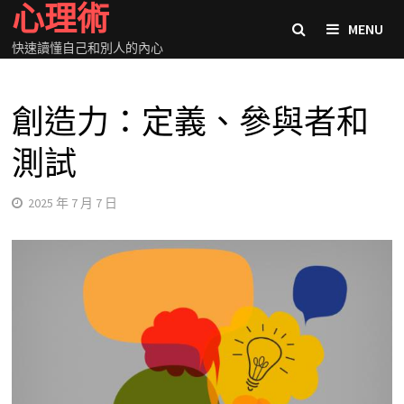
心理術
Skip
MENU
to
快速讀懂自己和別人的內心
content
創造力：定義、參與者和
測試
2025 年 7 月 7 日