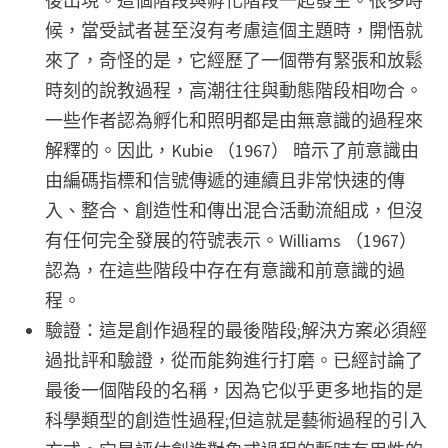
後出現。這個階段與孵化階段一起發生。很多時
候，當受試者甚至沒有考慮這個主題時，開悟就
來了，奇怪的是，它經歷了一個帶有緊張和放鬆
時刻的說教過程，高潮往往與動態階段相吻合。
一些作者認為孵化和照明都是由無意識的過程來
解釋的。因此，Kubie （1967） 暗示了前意識由
由編碼指標和信號傳遞的連續且非常快速的傳
入、整合、創造性和傳出混合活動流組成，但沒
有任何完全發展的符號表示。Williams （1967）
認為，在這些階段中存在有意識和前意識的過
程。
驗證：這是創作過程的最後階段;解決方案必須經
過批評和驗證，從而能夠進行打磨。已經討論了
最後一個階段的名稱，因為它似乎更多地指的是
科學類型的創造性過程;但這就是藝術過程的引入