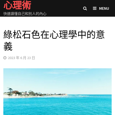
心理術
Skip
MENU
to
快速讀懂自己和別人的內心
content
綠松石色在心理學中的意
義
2023 年 6 月 23 日