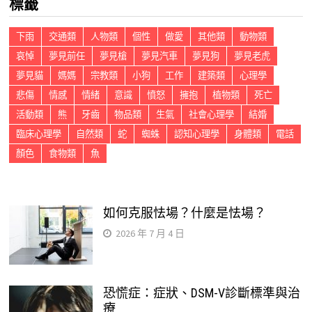
標籤
字:
下雨
交通類
人物類
個性
做愛
其他類
動物類
哀悼
夢見前任
夢見槍
夢見汽車
夢見狗
夢見老虎
夢見貓
媽媽
宗教類
小狗
工作
建築類
心理學
悲傷
情感
情緒
意識
憤怒
擁抱
植物類
死亡
活動類
熊
牙齒
物品類
生氣
社會心理學
結婚
臨床心理學
自然類
蛇
蜘蛛
認知心理學
身體類
電話
顏色
食物類
魚
如何克服怯場？什麼是怯場？
2026 年 7 月 4 日
恐慌症：症狀、DSM-V診斷標準與治
療