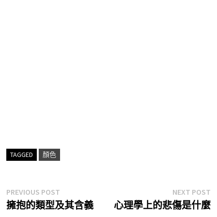
TAGGED
顏色
文
Previous
N
PREVIOUS POST
NEXT POST
post:
p
擁抱的類型及其含義
心理學上的悲傷是什麼
章