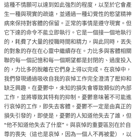
這種不情願可以達到如此強烈的程度，以至於它會產
生一種與現實的疏遠，並通過一種幻覺性的慾望精神
病來保持對客體的保留。正常的事情是遵守現實。但
它下達的命令不能立即執行。它是一個接一個地執行
的，耗費了大量的授職時間和精力，與此同時，丟失
的對象的存在在心靈中繼續存在。力比多與客體相關
聯的每一個記憶和每一個期望都是封閉的、過度投入
的，力比多的脫離在它們身上得以完成。在哀悼中，
我們發現通過吸收自我的哀悼工作完全澄清了壓抑和
缺乏興趣。在憂鬱中，未知的損失會導致類似的內部
工作，並將導致其特有的抑制。憂鬱意味著不可能進
行哀悼的工作，即失去客體。憂鬱不一定是由真正的
損失引發的，即使是，憂鬱的人知道他失去了誰，但
“他不知道他失去了什麼”。與哀悼的重要區別在於自
尊的喪失（這也是哀悼，因為一個人不再被愛），以