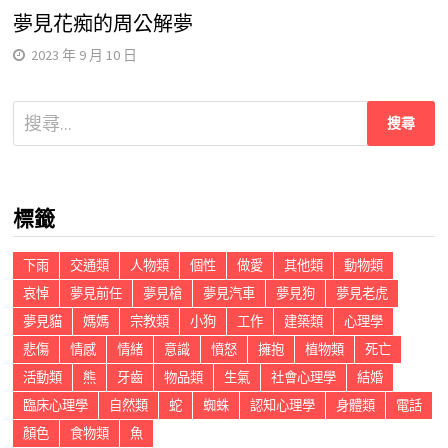
夢見花痴的周公解夢
2023 年 9 月 10 日
搜
尋
關
鍵
標籤
字:
下雨
交通類
人物類
個性
做愛
其他類
動物類
哀悼
夢見前任
夢見槍
夢見汽車
夢見狗
夢見老虎
夢見貓
媽媽
宗教類
小狗
工作
建築類
心理學
悲傷
情感
情緒
意識
憤怒
擁抱
植物類
死亡
活動類
熊
牙齒
物品類
生氣
社會心理學
結婚
臨床心理學
自然類
蛇
蜘蛛
認知心理學
身體類
電話
顏色
食物類
魚