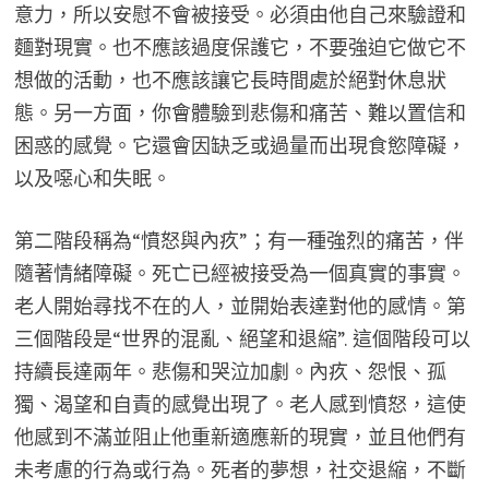
意力，所以安慰不會被接受。必須由他自己來驗證和
麵對現實。也不應該過度保護它，不要強迫它做它不
想做的活動，也不應該讓它長時間處於絕對休息狀
態。另一方面，你會體驗到悲傷和痛苦、難以置信和
困惑的感覺。它還會因缺乏或過量而出現食慾障礙，
以及噁心和失眠。
第二階段稱為“憤怒與內疚”；有一種強烈的痛苦，伴
隨著情緒障礙。死亡已經被接受為一個真實的事實。
老人開始尋找不在的人，並開始表達對他的感情。第
三個階段是“世界的混亂、絕望和退縮”. 這個階段可以
持續長達兩年。悲傷和哭泣加劇。內疚、怨恨、孤
獨、渴望和自責的感覺出現了。老人感到憤怒，這使
他感到不滿並阻止他重新適應新的現實，並且他們有
未考慮的行為或行為。死者的夢想，社交退縮，不斷