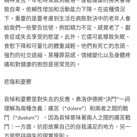
精神受苦，年老時常感到疲倦。身體健康的喪失會導
致自卑、依賴性增加和活動能力下降。在這種情況
下，重要的是要考慮到生活在病態對決中的老年人會
給我們一些警告信號，例如精力不足、感覺老了、厭
食症或失去享受的慾望。此外，它還可能導致失眠、
食慾下降和可量化的體重減輕。他們有死亡的念頭、
強烈的社交退縮、某種罪惡感、情緒變化以及身體疼
痛和對健康的抱怨是很常見的。
悲傷和憂鬱
哀悼和憂鬱是對失去的反應。弗洛伊德將“決鬥”一詞
理解為兩種含義：痛苦（“dolere”）和兩者之間的戰
鬥（“duelum”），因為哀悼意味著兩人之間的痛苦戰
鬥：一方面，抗拒放棄自己的自我滿足的地方，另一
方面堅持損失的現實原則。