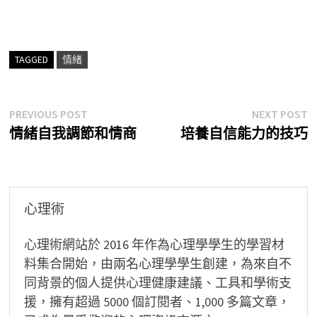
TAGGED
情緒
文
Previous
N
PREVIOUS POST
NEXT POST
post:
p
情緒自我調節和情商
培養自信能力的技巧
章
導
覽
心理術
心理術網站於 2016 年作為心理學學生的學習材
料集合開始，由兩名心理學學生創建，為來自不
同背景的個人提供心理健康建議、工具和學術支
援，擁有超過 5000 個訂閱者、1,000 多篇文章，