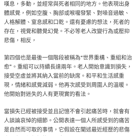
嘆息，多動，並經常與死者相同的地方。他表現出身
體感覺，例如空腹、胸部或喉嚨發緊、對噪音過敏、
人格解體、窒息感和口乾。還有憂慮的想法，死者的
存在，視覺和聽覺幻覺。不必等老人改變行為或壓抑
悲傷，相反，
第四個也是最後一個階段被稱為“世界重構、重組和治
愈”。重組可以持續長達兩年。老人開始意識到損失，
接受空虛並將其納入當前的缺席。和平和生活感重
現，情緒和感覺減弱。他再次感受到周圍人的溫暖。
他開始對迷失的人有更現實的看法。
當損失已經被接受並且記憶不會引起痛苦時，就會有
人談論哀悼的細節。公開表達一個人所感受到的痛苦
是自然而可取的事情，它假設在闡述最近經歷的悲傷