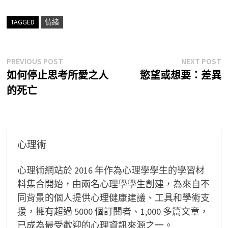
TAGGED
情緒
文
Previous
N
PREVIOUS POST
NEXT POST
post:
p
如何停止思考所愛之人
慾望或想要：差異
章
的死亡
導
覽
心理術
心理術網站於 2016 年作為心理學學生的學習材
料集合開始，由兩名心理學學生創建，為來自不
同背景的個人提供心理健康建議、工具和學術支
援，擁有超過 5000 個訂閱者、1,000 多篇文章，
已成為最受歡迎的心理資訊來源之一。