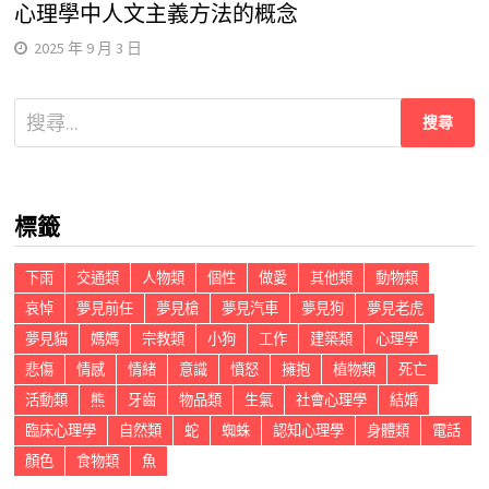
心理學中人文主義方法的概念
2025 年 9 月 3 日
搜
尋
關
鍵
標籤
字:
下雨
交通類
人物類
個性
做愛
其他類
動物類
哀悼
夢見前任
夢見槍
夢見汽車
夢見狗
夢見老虎
夢見貓
媽媽
宗教類
小狗
工作
建築類
心理學
悲傷
情感
情緒
意識
憤怒
擁抱
植物類
死亡
活動類
熊
牙齒
物品類
生氣
社會心理學
結婚
臨床心理學
自然類
蛇
蜘蛛
認知心理學
身體類
電話
顏色
食物類
魚