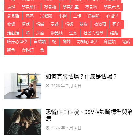
哀悼
夢見前任
夢見槍
夢見汽車
夢見狗
夢見老虎
夢見貓
媽媽
宗教類
小狗
工作
建築類
心理學
悲傷
情感
情緒
意識
憤怒
擁抱
植物類
死亡
活動類
熊
牙齒
物品類
生氣
社會心理學
結婚
臨床心理學
自然類
蛇
蜘蛛
認知心理學
身體類
電話
顏色
食物類
魚
如何克服怯場？什麼是怯場？
2026 年 7 月 4 日
恐慌症：症狀、DSM-V診斷標準與治
療
2026 年 7 月 4 日