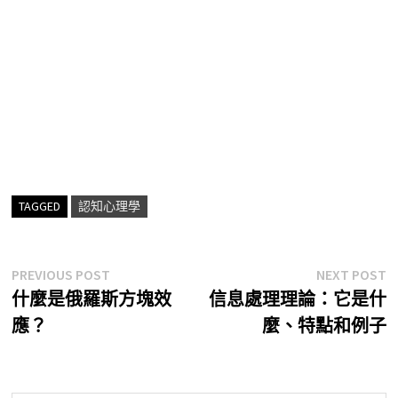
TAGGED
認知心理學
文
Previous
N
PREVIOUS POST
NEXT POST
post:
p
什麼是俄羅斯方塊效
信息處理理論：它是什
章
應？
麼、特點和例子
導
覽