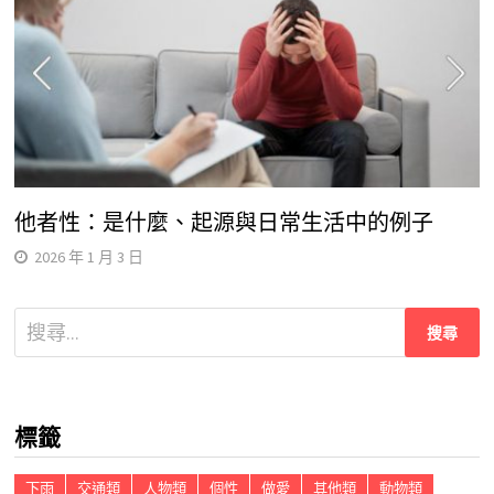
他者性：是什麼、起源與日常生活中的例子
2026 年 1 月 3 日
搜
尋
關
鍵
標籤
字:
下雨
交通類
人物類
個性
做愛
其他類
動物類