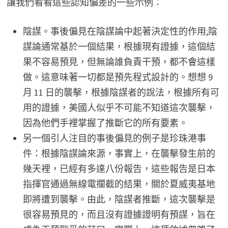
讓我們看看這些認知偏差的一些示例：
陰謀。事後偏見在陰謀論中起著決定性的作用;陰
謀論通常基於一個結果，根據現有證據，這個結
果不容易預見，但無論誰負責干預，都不會這樣
做。這意味著一切都是預先程式設計的。想想 9
月 11 日的襲擊，根據陰謀者的說法，根據所有可
用的證據，美國人似乎不可能不知道這次襲擊，
因為他們手裡掌握了推斷它的所有要素。
另一個引人注目的事後偏見的例子是珍珠港事
件：根據陰謀論來源，事實上，在襲擊發生前的
幾天裡，已經有多達八份報告，這些報告是日本
指揮官通過無線電攔截的結果，關於夏威夷基地
即將遭到襲擊。由此，陰謀者推斷，這次襲擊是
很容易預見的，而且沒有證據證明有預謀，旨在