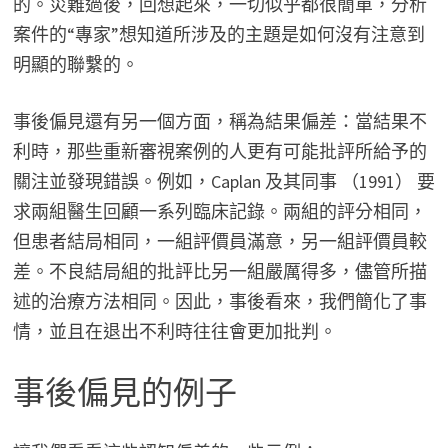
的。災難過後，回想起來，一切似乎都很簡單，分析
案件的“專家”想知道所涉及的主題是如何沒有注意到
明顯的聯繫的。
事後偏見還有另一個方面，稱為結果偏差：當結果不
利時，那些重新審視案例的人更有可能批評所給予的
關注並發現錯誤。例如，Caplan 及其同事 （1991） 要
求兩組醫生回顧一系列臨床記錄。兩組的評分相同，
但患者結局相同，一組評價員滿意，另一組評價員較
差。不良結局組的批評比另一組嚴厲得多，儘管所描
述的治療方法相同。因此，事後看來，我們簡化了事
情，並且在退出不利時往往會更加批判。
事後偏見的例子