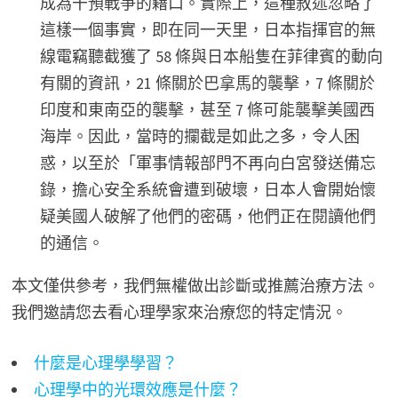
成為干預戰爭的藉口。實際上，這種敘述忽略了
這樣一個事實，即在同一天里，日本指揮官的無
線電竊聽截獲了 58 條與日本船隻在菲律賓的動向
有關的資訊，21 條關於巴拿馬的襲擊，7 條關於
印度和東南亞的襲擊，甚至 7 條可能襲擊美國西
海岸。因此，當時的攔截是如此之多，令人困
惑，以至於「軍事情報部門不再向白宮發送備忘
錄，擔心安全系統會遭到破壞，日本人會開始懷
疑美國人破解了他們的密碼，他們正在閱讀他們
的通信。
本文僅供參考，我們無權做出診斷或推薦治療方法。
我們邀請您去看心理學家來治療您的特定情況。
什麼是心理學學習？
心理學中的光環效應是什麼？