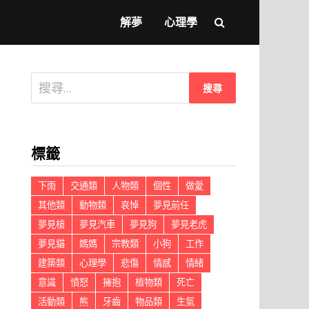
解夢
心理學
搜
尋
關
鍵
標籤
字:
下雨
交通類
人物類
個性
做愛
其他類
動物類
哀悼
夢見前任
夢見槍
夢見汽車
夢見狗
夢見老虎
夢見貓
媽媽
宗教類
小狗
工作
建築類
心理學
悲傷
情感
情緒
意識
憤怒
擁抱
植物類
死亡
活動類
熊
牙齒
物品類
生氣