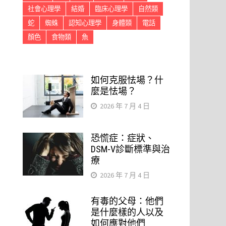
社會心理學
結婚
臨床心理學
自然類
蛇
蜘蛛
認知心理學
身體類
電話
顏色
食物類
魚
如何克服怯場？什
麼是怯場？
2026 年 7 月 4 日
恐慌症：症狀、
DSM-V診斷標準與治
療
2026 年 7 月 4 日
有毒的父母：他們
是什麼樣的人以及
如何應對他們