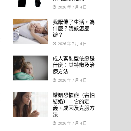
2026 年 7 月 4 日
我厭倦了生活，為
什麼？我該怎麼
辦？
你
2026 年 7 月 4 日
成人紊亂型依戀是
什麼：其特徵及治
療方法
2026 年 7 月 4 日
會
重
婚姻恐懼症（害怕
係
結婚）：它的定
義、成因及克服方
法
2026 年 7 月 4 日