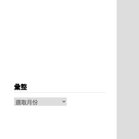
彙整
彙
整
。