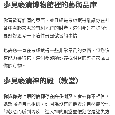
夢見
褻瀆博物館裡的藝術品庫
你喜歡有價值的東西，並且總是考慮獲得能讓你在社
會中看起來處於有利地位的
財產。
這個夢是在提醒你
要好好思考一下這件暴露傲慢的事情。
也許您一直在考慮獲得一些非常昂貴的東西，但您沒
有能力獲得它。這個夢鼓勵你尋找明智的渠道來購買
你的貨物。
夢見
褻瀆神的殿（教堂）
你與你對上帝的信仰
存在許多衝突。看來你不相信，
還想強迫自己相信。你因為沒有向他表達自然屬於他
的敬意而感到內疚。進入神的殿堂並侵犯它是迷失方