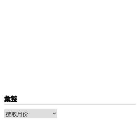
彙整
彙
整