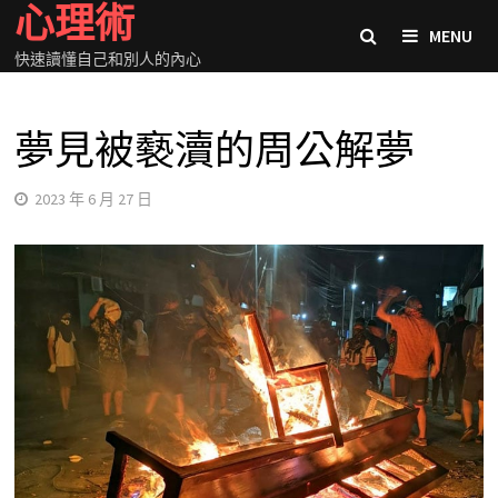
心理術
Skip
MENU
to
快速讀懂自己和別人的內心
content
夢見被褻瀆的周公解夢
2023 年 6 月 27 日