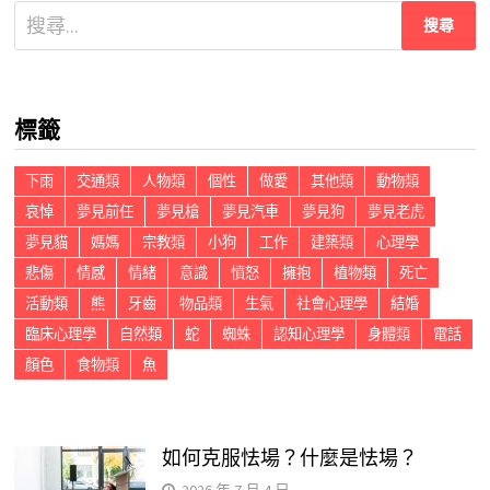
搜
尋
關
鍵
標籤
字:
下雨
交通類
人物類
個性
做愛
其他類
動物類
哀悼
夢見前任
夢見槍
夢見汽車
夢見狗
夢見老虎
夢見貓
媽媽
宗教類
小狗
工作
建築類
心理學
悲傷
情感
情緒
意識
憤怒
擁抱
植物類
死亡
活動類
熊
牙齒
物品類
生氣
社會心理學
結婚
臨床心理學
自然類
蛇
蜘蛛
認知心理學
身體類
電話
顏色
食物類
魚
如何克服怯場？什麼是怯場？
2026 年 7 月 4 日