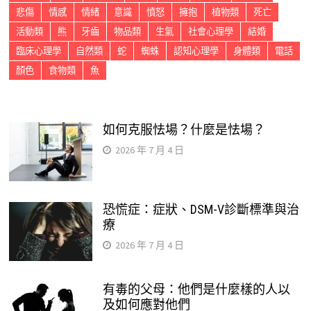
悲傷
情感
情緒
意識
憤怒
擁抱
植物類
死亡
活動類
熊
牙齒
物品類
生氣
社會心理學
結婚
臨床心理學
自然類
蛇
蜘蛛
認知心理學
身體類
電話
顏色
食物類
魚
如何克服怯場？什麼是怯場？
2026 年 7 月 4 日
恐慌症：症狀、DSM-V診斷標準與治
療
2026 年 7 月 4 日
有毒的父母：他們是什麼樣的人以
及如何應對他們