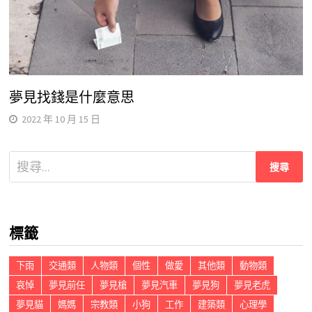
夢見找錢是什麼意思
2022 年 10 月 15 日
搜
尋
關
鍵
標籤
字:
下雨
交通類
人物類
個性
做愛
其他類
動物類
哀悼
夢見前任
夢見槍
夢見汽車
夢見狗
夢見老虎
夢見貓
媽媽
宗教類
小狗
工作
建築類
心理學