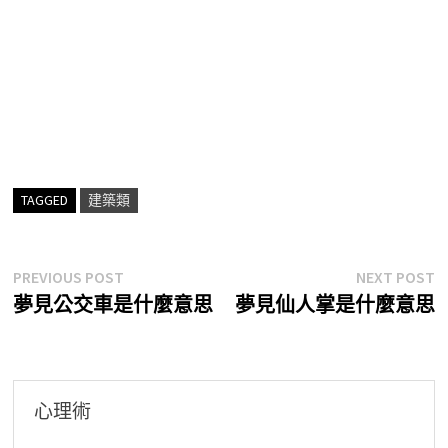
TAGGED
建築類
文
Previous
N
PREVIOUS POST
NEXT POST
post:
p
夢見公交車是什麼意思
夢見仙人掌是什麼意思
章
導
覽
心理術