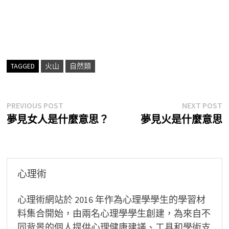
TAGGED
火山
自然類
文
Previous
N
PREVIOUS POST
NEXT POST
post:
p
夢見女人是什麼意思？
夢見火是什麼意思
章
導
覽
心理術
心理術網站於 2016 年作為心理學學生的學習材
料集合開始，由兩名心理學學生創建，為來自不
同背景的個人提供心理健康建議、工具和學術支