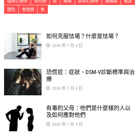
臨床心理學
自然類
蛇
蜘蛛
認知心理學
身體類
電話
顏色
食物類
魚
如何克服怯場？什麼是怯場？
2026 年 7 月 4 日
恐慌症：症狀、DSM-V診斷標準與治
療
2026 年 7 月 4 日
有毒的父母：他們是什麼樣的人以
及如何應對他們
2026 年 7 月 4 日