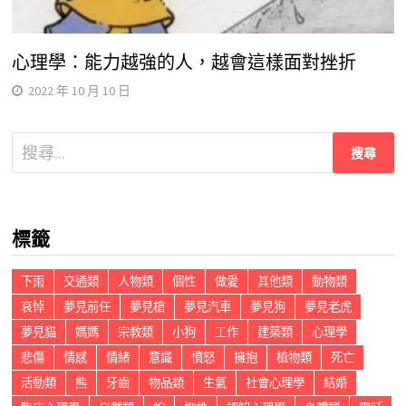
心理學：能力越強的人，越會這樣面對挫折
2022 年 10 月 10 日
搜
尋
關
鍵
標籤
字:
下雨
交通類
人物類
個性
做愛
其他類
動物類
哀悼
夢見前任
夢見槍
夢見汽車
夢見狗
夢見老虎
夢見貓
媽媽
宗教類
小狗
工作
建築類
心理學
悲傷
情感
情緒
意識
憤怒
擁抱
植物類
死亡
活動類
熊
牙齒
物品類
生氣
社會心理學
結婚