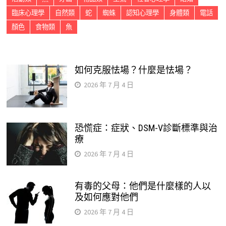
臨床心理學
自然類
蛇
蜘蛛
認知心理學
身體類
電話
顏色
食物類
魚
如何克服怯場？什麼是怯場？
2026 年 7 月 4 日
恐慌症：症狀、DSM-V診斷標準與治
療
2026 年 7 月 4 日
有毒的父母：他們是什麼樣的人以
及如何應對他們
2026 年 7 月 4 日