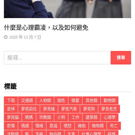
什麼是心理霸凌，以及如何避免
2025 年 12 月 7 日
搜
尋
關
鍵
標籤
字:
下雨
交通類
人物類
個性
做愛
其他類
動物類
哀悼
夢見前任
夢見槍
夢見汽車
夢見狗
夢見老虎
夢見貓
媽媽
宗教類
小狗
工作
建築類
心理學
悲傷
情感
情緒
意識
憤怒
擁抱
植物類
死亡
活動類
熊
牙齒
物品類
生氣
社會心理學
結婚