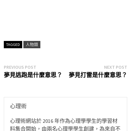
TAGGED
人物類
文
Previous
N
PREVIOUS POST
NEXT POST
post:
p
夢見逃跑是什麼意思？
夢見打雷是什麼意思？
章
導
覽
心理術
心理術網站於 2016 年作為心理學學生的學習材
料集合開始，由兩名心理學學生創建，為來自不