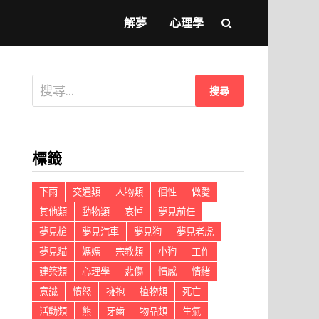
解夢
心理學
搜
尋
關
鍵
標籤
字:
下雨
交通類
人物類
個性
做愛
其他類
動物類
哀悼
夢見前任
夢見槍
夢見汽車
夢見狗
夢見老虎
夢見貓
媽媽
宗教類
小狗
工作
建築類
心理學
悲傷
情感
情緒
意識
憤怒
擁抱
植物類
死亡
活動類
熊
牙齒
物品類
生氣