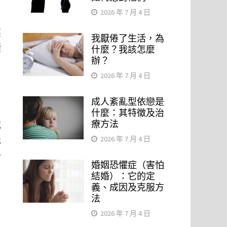
2026 年 7 月 4 日
，
某
我厭倦了生活，為
續
什麼？我該怎麼
辦？
2026 年 7 月 4 日
成人紊亂型依戀是
什麼：其特徵及治
療方法
況
能
2026 年 7 月 4 日
一
婚姻恐懼症（害怕
結婚）：它的定
義、成因及克服方
法
2026 年 7 月 4 日