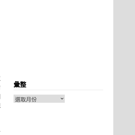
似
彙整
情
因
彙
現
整
計