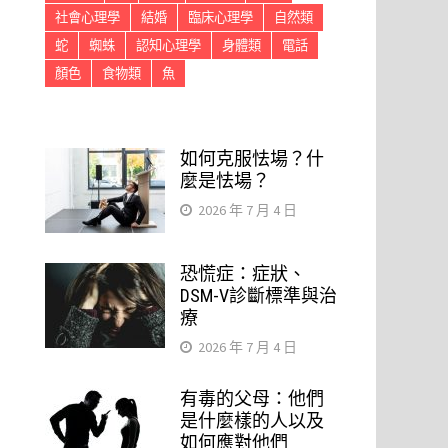
社會心理學
結婚
臨床心理學
自然類
蛇
蜘蛛
認知心理學
身體類
電話
顏色
食物類
魚
如何克服怯場？什
麼是怯場？
2026 年 7 月 4 日
恐慌症：症狀、
DSM-V診斷標準與治
療
2026 年 7 月 4 日
有毒的父母：他們
是什麼樣的人以及
如何應對他們