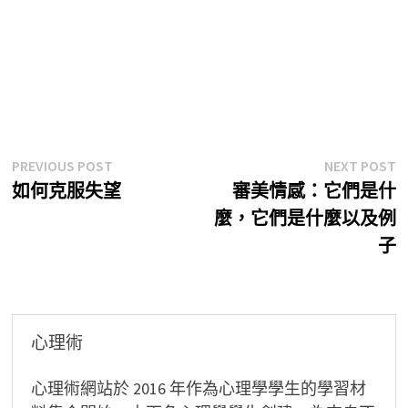
文
Previous
N
PREVIOUS POST
NEXT POST
post:
p
如何克服失望
審美情感：它們是什
章
麼，它們是什麼以及例
導
子
覽
心理術
心理術網站於 2016 年作為心理學學生的學習材