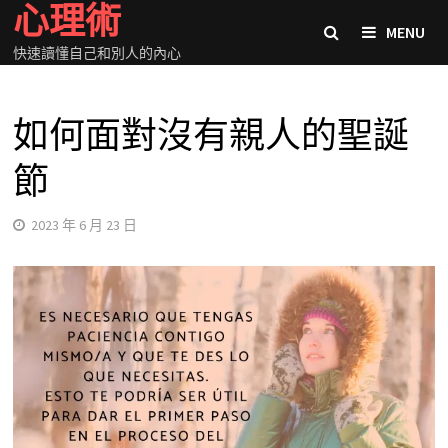
心理術
Skip
MENU
to
快速讀懂自己和別人的內心
content
如何面對沒有親人的聖誕
節
2023 年 6 月 23 日