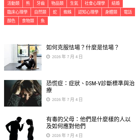
活動類
熊
牙齒
物品類
生氣
社會心理學
結婚
臨床心理學
自然類
蛇
蜘蛛
認知心理學
身體類
電話
顏色
食物類
魚
如何克服怯場？什麼是怯場？
2026 年 7 月 4 日
恐慌症：症狀、DSM-V診斷標準與治
療
2026 年 7 月 4 日
有毒的父母：他們是什麼樣的人以
及如何應對他們
2026 年 7 月 4 日