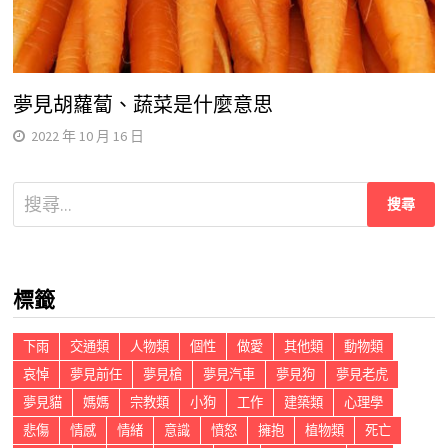
夢見胡蘿蔔、蔬菜是什麼意思
2022 年 10 月 16 日
搜
尋
關
鍵
標籤
字:
下雨
交通類
人物類
個性
做愛
其他類
動物類
哀悼
夢見前任
夢見槍
夢見汽車
夢見狗
夢見老虎
夢見貓
媽媽
宗教類
小狗
工作
建築類
心理學
悲傷
情感
情緒
意識
憤怒
擁抱
植物類
死亡