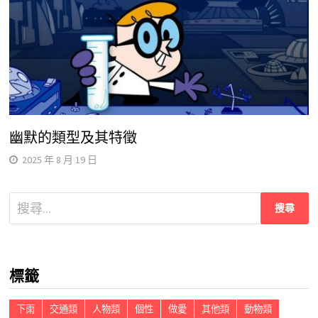
幽默的類型及其特徵
2025 年 8 月 19 日
搜
尋
關
鍵
標籤
字:
下雨
交通類
人物類
個性
做愛
其他類
動物類