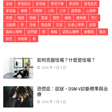
哀悼
夢見前任
夢見槍
夢見汽車
夢見狗
夢見老虎
夢見貓
媽媽
宗教類
小狗
工作
建築類
心理學
悲傷
情感
情緒
意識
憤怒
擁抱
植物類
死亡
活動類
熊
牙齒
物品類
生氣
社會心理學
結婚
臨床心理學
自然類
蛇
蜘蛛
認知心理學
身體類
電話
顏色
食物類
魚
如何克服怯場？什麼是怯場？
2026 年 7 月 4 日
恐慌症：症狀、DSM-V診斷標準與治
療
2026 年 7 月 4 日