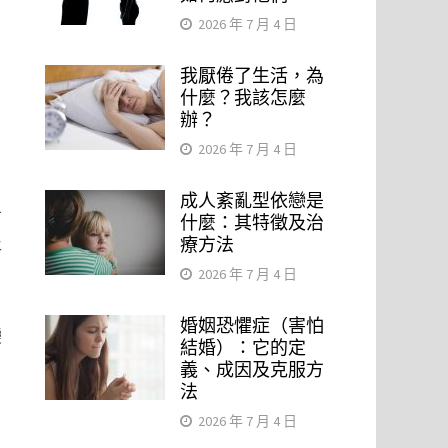
2026 年 7 月 4 日
我厭倦了生活，為
什麼？我該怎麼
辦？
2026 年 7 月 4 日
成人紊亂型依戀是
有
什麼：其特徵及治
療方法
將
2026 年 7 月 4 日
婚姻恐懼症（害怕
變
結婚）：它的定
義、成因及克服方
法
2026 年 7 月 4 日