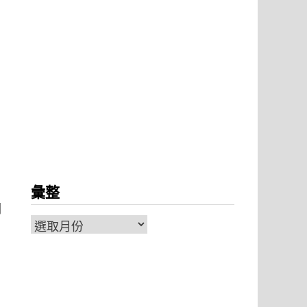
彙整
明
彙
整