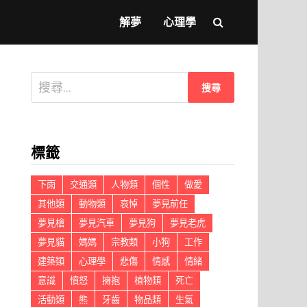
解夢
心理學
搜
尋
關
鍵
標籤
字:
下雨
交通類
人物類
個性
做愛
其他類
動物類
哀悼
夢見前任
夢見槍
夢見汽車
夢見狗
夢見老虎
夢見貓
媽媽
宗教類
小狗
工作
建築類
心理學
悲傷
情感
情緒
意識
憤怒
擁抱
植物類
死亡
活動類
熊
牙齒
物品類
生氣