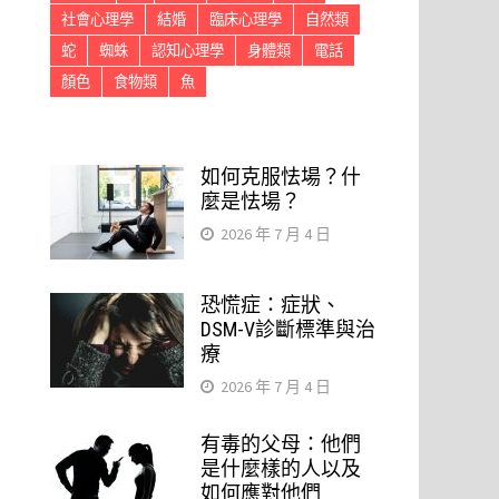
社會心理學
結婚
臨床心理學
自然類
蛇
蜘蛛
認知心理學
身體類
電話
顏色
食物類
魚
如何克服怯場？什
麼是怯場？
2026 年 7 月 4 日
恐慌症：症狀、
DSM-V診斷標準與治
療
2026 年 7 月 4 日
有毒的父母：他們
是什麼樣的人以及
如何應對他們